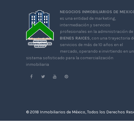
NEGOCIOS INMOBILIARIOS DE MEXIC
es una entidad de marketing,
intermediación y servicios
profesionales en la administración de
BIENES RAICES
, con una trayectoria d
servicios de más de 10 años en el
mercado, operando e invirtiendo en un
sistema sofisticado para la comercialización
inmobiliaria
© 2018 Inmobiliarios de México, Todos los Derechos Re