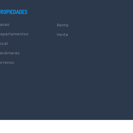
PROPIEDADES
asas
Renta
epartamentos
Venta
ocal
ecámaras
errenos