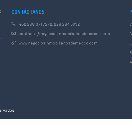
CONTÁCTANOS
O
+52 238 371 7272, 228 284 5992
C
contacto@negociosinmobiliariosdemexico.com
D
e
www.negociosinmobiliariosdemexico.com
L
R
T
servados